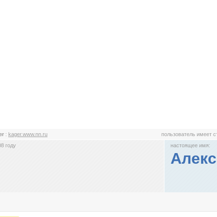
er
:
kager.www.nn.ru
пользователь имеет 
8 году
настоящее имя:
Алекс