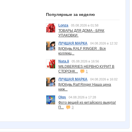
Популярные за неделю
Lonza
05.08.2026 в 01:58
ТОВАРЫ ДЛЯ ДОМА - БРАК
УПАКОВКИ.
ЛУЧШАЯ МАРКА
04.08.2026 в 12:32
[b]Обувь RALF RINGER . Вся
коллекц...
Nata.li
05.08.2026 в 16:56
WILDBERRIES НЕРВНО КУРИТ В
СТОРОНК...
1
ЛУЧШАЯ МАРКА
04.08.2026 в 16:02
[b]Обувь Ralf Ringer Наша цена
ниж...
Olgs
04.08.2026 в 17:28
Фото вещей из китайского выкупа!
П...
3