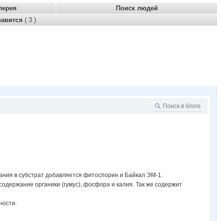
лерея
Поиск людей
равится
( 3 )
ания в субстрат добавляется фитоспорин и Байкал ЭМ-1.
держание органики (гумус), фосфора и калия. Так же содержит
ности.