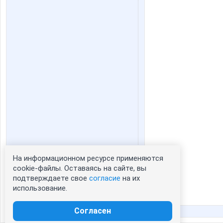
На информационном ресурсе применяются
Статистика портрета:
cookie-файлы. Оставаясь на сайте, вы
подтверждаете свое
согласие
на их
сейчас просматривают портрет - 0
использование.
зарегистрированные пользователи
посетившие портрет за 7 дней - 0
Согласен