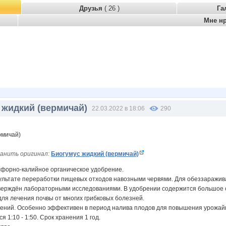
Друзья
( 26 )
Га
Мне н
 жидкий (вермичай)
22.03.2022 в 18:06
290
анить оригинал:
Биогумус жидкий (вермичай)
орно-калийное органическое удобрение.
зультате переработки пищевых отходов навозными червями. Для обеззаражив
верждён лабораторными исследованиями. В удобрении содержится большое со
ля лечения почвы от многих грибковых болезней.
тений. Особенно эффективен в период налива плодов для повышения урожай
я 1:10 - 1:50. Срок хранения 1 год.