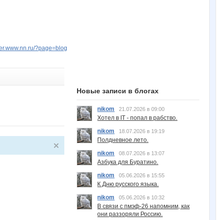
ager.www.nn.ru/?page=blog
Новые записи в блогах
nikom
21.07.2026 в 09:00
Хотел в IT - попал в рабство.
nikom
18.07.2026 в 19:19
Полдневное лето.
nikom
08.07.2026 в 13:07
Азбука для Буратино.
nikom
05.06.2026 в 15:55
К Дню русского языка.
nikom
05.06.2026 в 10:32
В связи с пмэф-26 напомним, как
они раззоряли Россию.