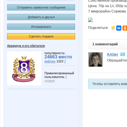
Собственное производс
Цена: 70р за 1л, 350р з
Отправить приватное сообщение
7 микрорайон Сормова и
Добавить в друзья
Игнорировать
Поделиться:
Сделать подарок
1 комментарий
Аквариум и его обитатели
популярность:
KAGer
24663 место
Обращайтес
рейтинг
1323
?
Привилегированный
пользователь
8
уровня
Чтобы оставлять ко