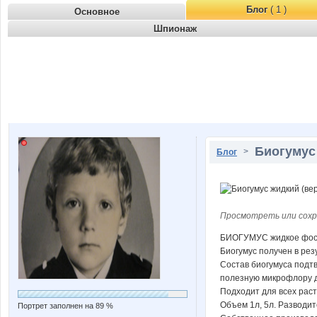
Блог
( 1 )
Основное
Шпионаж
Биогумус
>
Блог
Просмотреть или сохр
БИОГУМУС жидкое фосф
Биогумус получен в ре
Состав биогумуса подт
полезную микрофлору д
Подходит для всех рас
Объем 1л, 5л. Разводитс
Портрет заполнен на 89 %