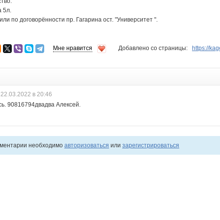
тво.
а 5л.
ли по договорённости пр. Гагарина ост. "Университет ".
Мне нравится
Добавлено со страницы:
https://k
22.03.2022 в 20:46
ь. 90816794двадва Алексей.
мментарии необходимо
авторизоваться
или
зарегистрироваться